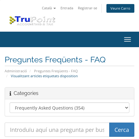
Català
Entrada
Registrar-se
Veure Carro
Canv
la
nave
Preguntes Freqüents - FAQ
Administració
Preguntes Freqüents - FAQ
Visualitzant articles etiquetats disposition
Categories