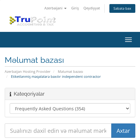
Azerbaijani
Giriş
Qeydiyyat
Səbətə bax
Naviq
keçid
Məlumat bazası
Azerbaijan Hosting Provider
Məlumat bazası
Etiketlənmiş məqalələrə baxılır independent contractor
Kateqoriyalar