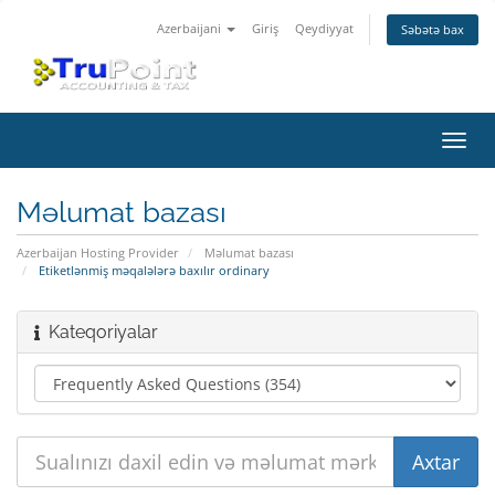
Azerbaijani
Giriş
Qeydiyyat
Səbətə bax
Naviq
keçid
Məlumat bazası
Azerbaijan Hosting Provider
Məlumat bazası
Etiketlənmiş məqalələrə baxılır ordinary
Kateqoriyalar