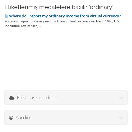
Etiketlənmiş məqalələrə baxılır 'ordinary'
Where do I report my ordinary income from virtual currency?
You must report ordinary income from virtual currency on Form 1040, U.S.
Individual Tax Return,...
Etiket aşkar edildi.
Yardım