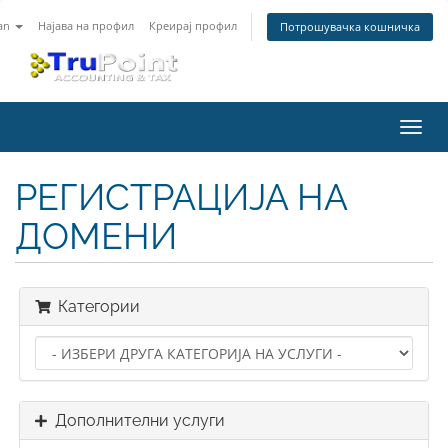
an
Најава на профил
Креирај профил
Потрошувачка кошничка
Вклу
ја
нави
РЕГИСТРАЦИЈА НА
ДОМЕНИ
Категории
Дополнителни услуги