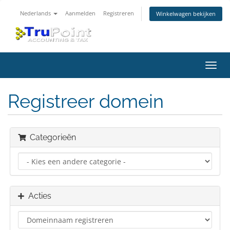
Nederlands
Aanmelden
Registreren
Winkelwagen bekijken
Navig
in-/u
Registreer domein
Categorieën
Acties