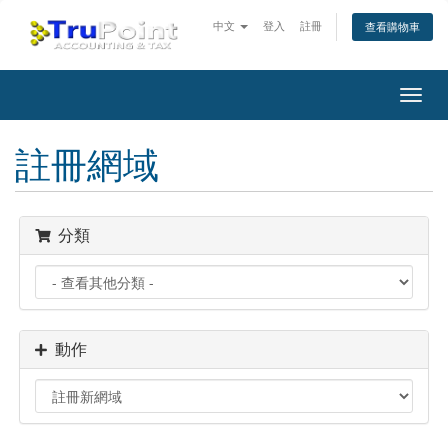
中文
登入
註冊
查看購物車
切
換
導
註冊網域
覽
分類
動作