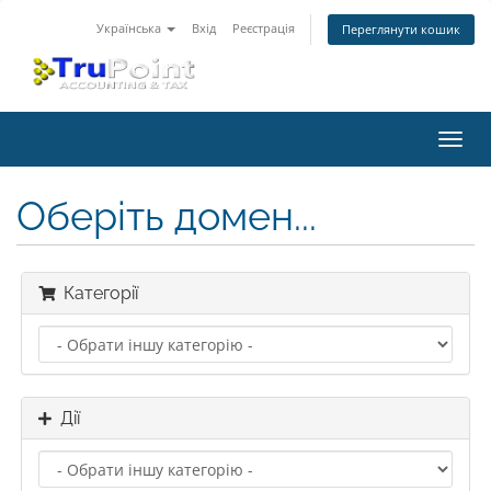
Українська
Вхід
Реєстрація
Переглянути кошик
Пере
наві
Оберіть домен...
Категорії
Дії