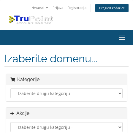
Hrvatski
Prijava
Registtracija
Pregled košarice
Preba
navig
Izaberite domenu...
Kategorije
Akcije