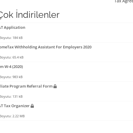
Tax Agre
ok İndirilenler
T Application
Boyutu: 184 kB
omeTax Withholding Assistant For Employers 2020
Boyutu: 65.4 kB
m W-4 (2020)
Boyutu: 983 kB
iliate Program Referral Form
Boyutu: 131 kB
T Tax Organizer
Boyutu: 2.22 MB