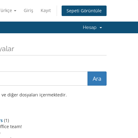
Türkçe
Giriş
Kayıt
Sepeti Görüntüle
Hesap
yalar
 ve diğer dosyaları içermektedir.
rs
(1)
office team!
)