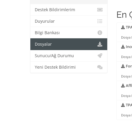
Destek Bildirimlerim
En Ç
Duyurular
TPA
Bilgi Bankası
Dosya 
Dosyalar
Inc
Sunucu/Ağ Durumu
Dosya 
For
Yeni Destek Bildirimi
Dosya 
Aff
Dosya 
TPA
Dosya 