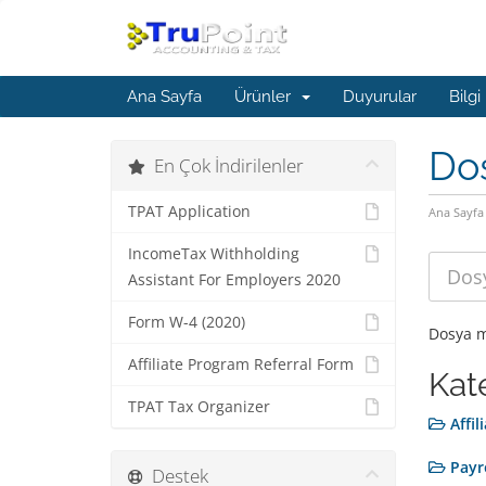
Ana Sayfa
Ürünler
Duyurular
Bilgi
Do
En Çok İndirilenler
TPAT Application
Ana Sayfa
IncomeTax Withholding
Assistant For Employers 2020
Form W-4 (2020)
Dosya m
Affiliate Program Referral Form
Kat
TPAT Tax Organizer
Affi
Payr
Destek