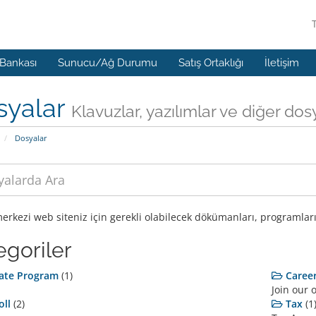
 Bankası
Sunucu/Ağ Durumu
Satış Ortaklığı
İletişim
syalar
Klavuzlar, yazılımlar ve diğer dos
Dosyalar
erkezi web siteniz için gerekli olabilecek dökümanları, programları
egoriler
liate Program
(1)
Caree
Join our 
oll
(2)
Tax
(1