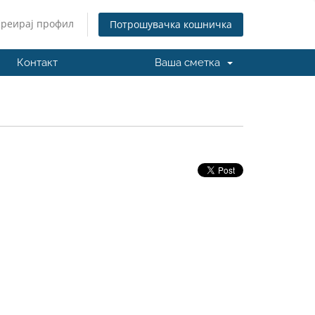
Креирај профил
Потрошувачка кошничка
Контакт
Ваша сметка