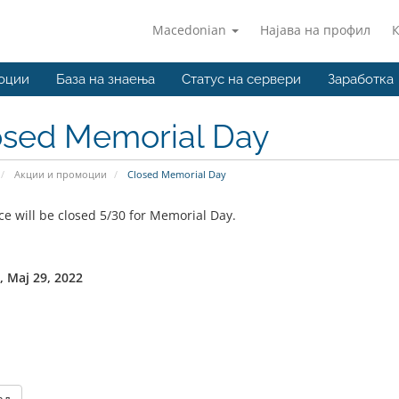
Macedonian
Најава на профил
оции
База на знаења
Статус на сервери
Заработка
osed Memorial Day
Акции и промоции
Closed Memorial Day
ice will be closed 5/30 for Memorial Day.
 Мај 29, 2022