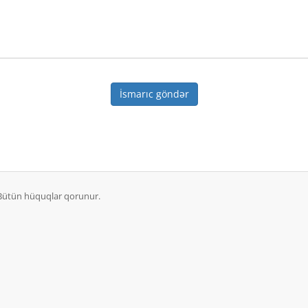
İsmarıc göndər
 Bütün hüquqlar qorunur.