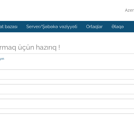
Azer
t bazası
Server/Şəbəkə vəziyyəti
Ortaqlar
Əlaqə
ırmaq üçün hazırıq !
yın