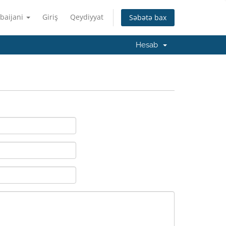
baijani
Giriş
Qeydiyyat
Səbətə bax
Hesab