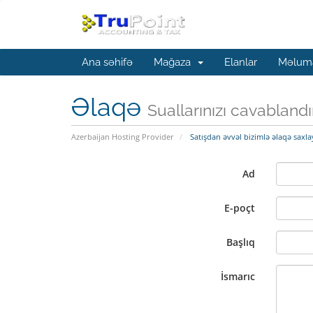
Ana səhifə
Mağaza
Elanlar
Məluma
Əlaqə
Suallarınızı cavabland
Azerbaijan Hosting Provider
Satışdan əvvəl bizimlə əlaqə saxla
Ad
E-poçt
Başlıq
İsmarıc