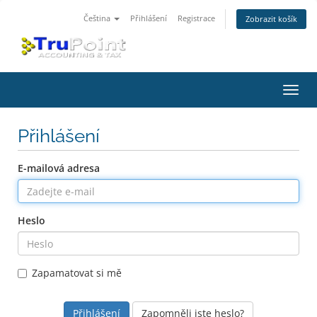
Čeština
Přihlášení
Registrace
Zobrazit košík
Přep
navig
Přihlášení
E-mailová adresa
Heslo
Zapamatovat si mě
Zapomněli jste heslo?