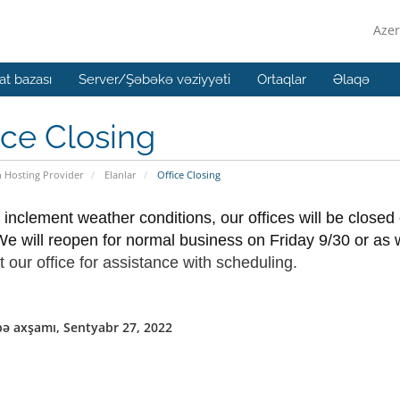
Azer
t bazası
Server/Şəbəkə vəziyyəti
Ortaqlar
Əlaqə
ice Closing
n Hosting Provider
Elanlar
Office Closing
 inclement weather conditions, our offices will be closed
e will reopen for normal business on Friday 9/30 or as 
t our office for assistance with scheduling.
ə axşamı, Sentyabr 27, 2022