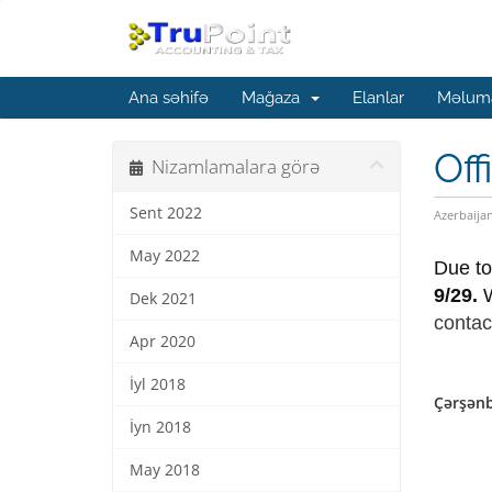
Ana səhifə
Mağaza
Elanlar
Məluma
Off
Nizamlamalara görə
Sent 2022
Azerbaija
May 2022
Due to
9/29.
W
Dek 2021
contac
Apr 2020
İyl 2018
Çərşənb
İyn 2018
May 2018