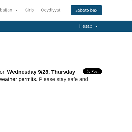
baijani
Giriş
Qeydiyyat
Səbətə bax
Hesab
 on
Wednesday 9/28, Thursday
weather permits.
Please stay safe and