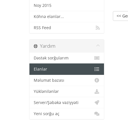
Noy 2015
<< Ge
Köhnə elanlar...
RSS Feed
Yardım
Dəstək sorğularım
Elanlar
Məlumat bazası
Yüklənilənlər
Server/Şəbəkə vəziyyəti
Yeni sorğu aç