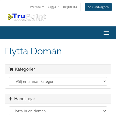
Svenska
Logga in
Registrera
Se kundvagnen
Växla
navig
Flytta Domän
Kategorier
Handlingar