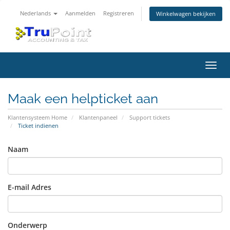
Nederlands
Aanmelden
Registreren
Winkelwagen bekijken
Navig
in-/u
Maak een helpticket aan
Klantensysteem Home
Klantenpaneel
Support tickets
Ticket indienen
Naam
E-mail Adres
Onderwerp