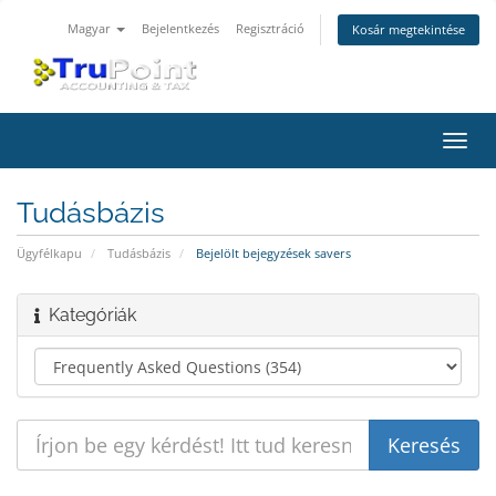
Magyar
Bejelentkezés
Regisztráció
Kosár megtekintése
Váltá
a
navig
Tudásbázis
Ügyfélkapu
Tudásbázis
Bejelölt bejegyzések savers
Kategóriák