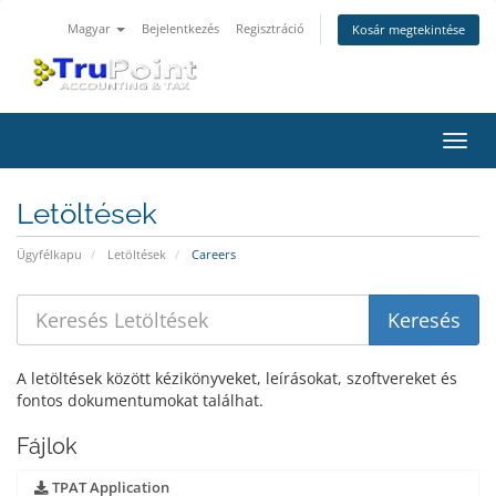
Magyar
Bejelentkezés
Regisztráció
Kosár megtekintése
Váltá
a
navig
Letöltések
Ügyfélkapu
Letöltések
Careers
A letöltések között kézikönyveket, leírásokat, szoftvereket és
fontos dokumentumokat találhat.
Fájlok
TPAT Application