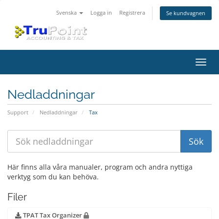
Svenska
Logga in
Registrera
Se kundvagnen
Växla
navig
Nedladdningar
Support
Nedladdningar
Tax
Här finns alla våra manualer, program och andra nyttiga
verktyg som du kan behöva.
Filer
TPAT Tax Organizer