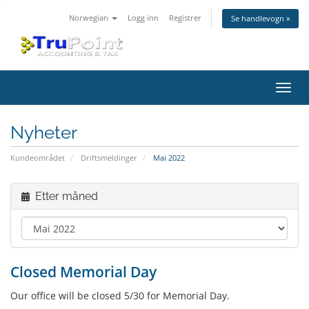
Norwegian
Logg inn
Registrer
Se handlevogn »
Bytt
navig
Nyheter
Kundeområdet
Driftsmeldinger
Mai 2022
Etter måned
Closed Memorial Day
Our office will be closed 5/30 for Memorial Day.