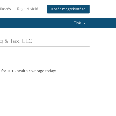
tkezés
Regisztráció
Kosár megtekintése
Fiók
g & Tax, LLC
 for 2016 health coverage today!