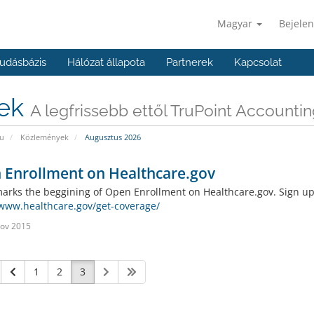
Magyar
Bejelen
udásbázis
Hálózat állapota
Partnerek
Kapcsolat
rek
A legfrissebb ettől TruPoint Accountin
u
Közlemények
Augusztus 2026
 Enrollment on Healthcare.gov
arks the beggining of Open Enrollment on Healthcare.gov. Sign up
/www.healthcare.gov/get-coverage/
ov 2015
1
2
3