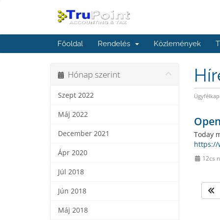
Főoldal
Rendelés
Közlemények
T
Hí
Hónap szerint
Szept 2022
Ügyfélkap
Máj 2022
Open
December 2021
Today m
https:/
Ápr 2020
12cs n
Júl 2018
Jún 2018
Máj 2018