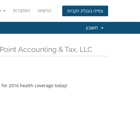
הרשמה
התחברות
עברית
צפייה בעגלת הקניות
חשבון
כל החדשות והעדכונים האחרונים של t Accounting & Tax, LLC
 for 2016 health coverage today!